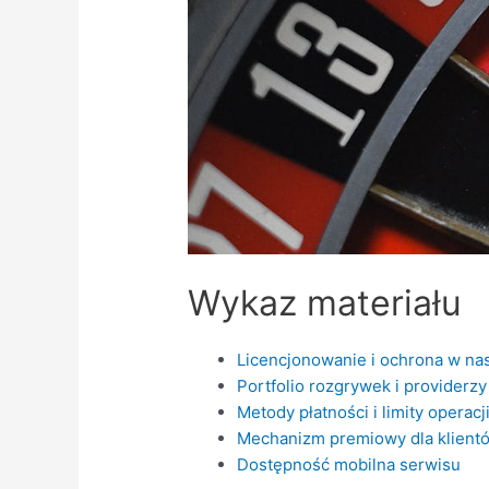
Wykaz materiału
Licencjonowanie i ochrona w n
Portfolio rozgrywek i providerz
Metody płatności i limity operacj
Mechanizm premiowy dla klient
Dostępność mobilna serwisu