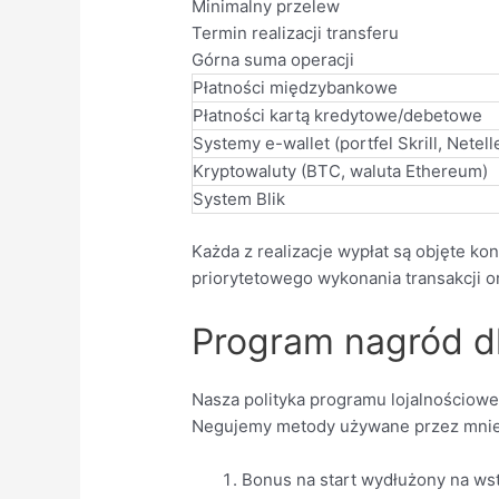
Minimalny przelew
Termin realizacji transferu
Górna suma operacji
Płatności międzybankowe
Płatności kartą kredytowe/debetowe
Systemy e-wallet (portfel Skrill, Netell
Kryptowaluty (BTC, waluta Ethereum)
System Blik
Każda z realizacje wypłat są objęte kon
priorytetowego wykonania transakcji o
Program nagród dl
Nasza polityka programu lojalnościow
Negujemy metody używane przez mniej 
Bonus na start wydłużony na ws