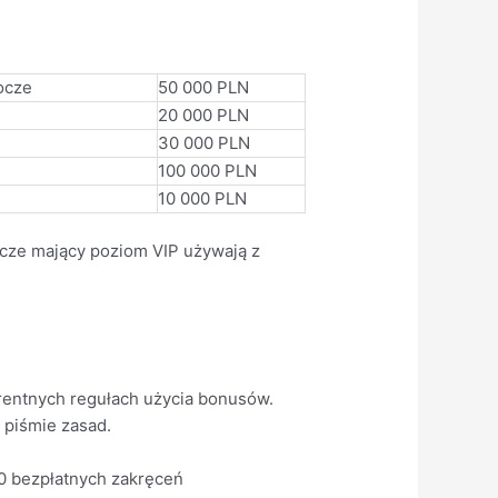
ocze
50 000 PLN
20 000 PLN
30 000 PLN
100 000 PLN
10 000 PLN
Gracze mający poziom VIP używają z
rentnych regułach użycia bonusów.
 piśmie zasad.
0 bezpłatnych zakręceń