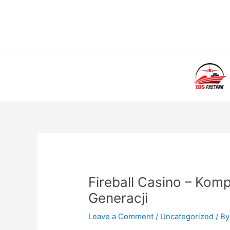
Skip
to
content
Post
navigation
Fireball Casino – Ko
Generacji
Leave a Comment
/
Uncategorized
/ B