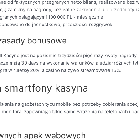
ne od faktycznych przegranych netto bilans, realizowane bez 
cją zamiany na nagrody, bezpłatne zakręcenia lub przedmioty 
ygranych osiągającymi 100 000 PLN miesięcznie
opasowane do jednostkowej przeszłości rozgrywek
i zasady bonusowe
Kasyno jest na poziomie trzydzieści pięć razy kwoty nagrody, co
ze mają 30 days na wykonanie warunków, a udział różnych tytu
%, gra w ruletkę 20%, a casino na żywo streamowane 15%.
a smartfony kasyna
ałania na gadżetach typu mobile bez potrzeby pobierania specja
i monitora, zapewniając takie samo wrażenia na telefonach i 
ywnych apek webowych