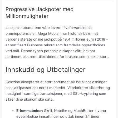
Progressive Jackpoter med
Millionmuligheter
Jackpot-automatene våre leverer livsforvandlende
premiepotensialer. Mega Moolah har historisk belønnet
verdens største online jackpot på 19,4 millioner euro i 2018 –
et sertifisert Guinness rekord som fremdeles opprettholdes
ved mål. Denne typen potensiale skaper vårt jackpot-
sortiment ekstremt tiltrekkende for brukere som ønsker stort.
Innskudd og Utbetalinger
Goldzino aksepterer et stort sortiment av betalingsløsninger
spesialtilpasset det norsk markedet. Vi prioriterer sikkerhet og
hastighet i samtlige transaksjoner, med SSL-kryptering som
sikrer dine økonomiske data.
E-lommebøker:
Skrill, Neteller og MuchBetter leverer
øyeblikkelige innsettinger og uttak innen 24 timer