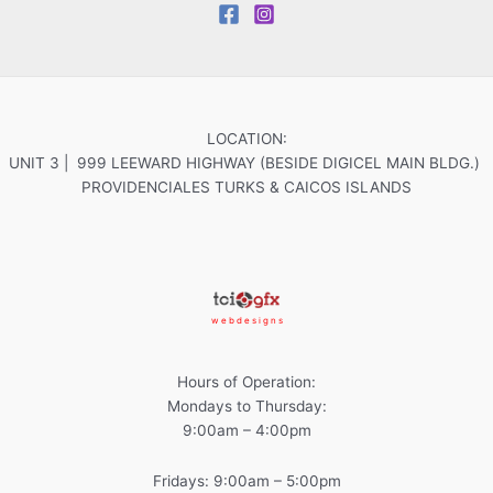
LOCATION:
UNIT 3 | 999 LEEWARD HIGHWAY (BESIDE DIGICEL MAIN BLDG.)
PROVIDENCIALES TURKS & CAICOS ISLANDS
w e b d e s i g n s
Hours of Operation:
Mondays to Thursday:
9:00am – 4:00pm
Fridays: 9:00am – 5:00pm