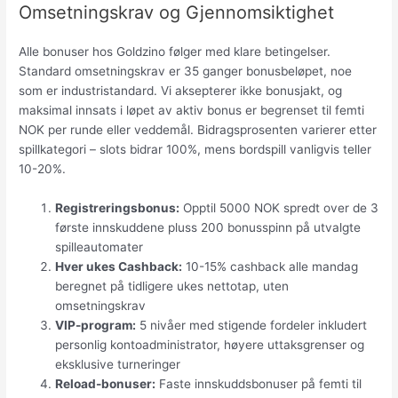
Omsetningskrav og Gjennomsiktighet
Alle bonuser hos Goldzino følger med klare betingelser.
Standard omsetningskrav er 35 ganger bonusbeløpet, noe
som er industristandard. Vi aksepterer ikke bonusjakt, og
maksimal innsats i løpet av aktiv bonus er begrenset til femti
NOK per runde eller veddemål. Bidragsprosenten varierer etter
spillkategori – slots bidrar 100%, mens bordspill vanligvis teller
10-20%.
Registreringsbonus:
Opptil 5000 NOK spredt over de 3
første innskuddene pluss 200 bonusspinn på utvalgte
spilleautomater
Hver ukes Cashback:
10-15% cashback alle mandag
beregnet på tidligere ukes nettotap, uten
omsetningskrav
VIP-program:
5 nivåer med stigende fordeler inkludert
personlig kontoadministrator, høyere uttaksgrenser og
eksklusive turneringer
Reload-bonuser:
Faste innskuddsbonuser på femti til