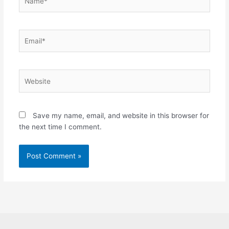
Email*
Website
Save my name, email, and website in this browser for
the next time I comment.