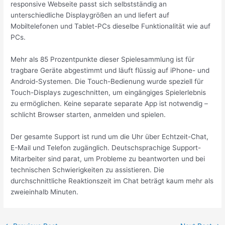
responsive Webseite passt sich selbstständig an
unterschiedliche Displaygrößen an und liefert auf
Mobiltelefonen und Tablet-PCs dieselbe Funktionalität wie auf
PCs.
Mehr als 85 Prozentpunkte dieser Spielesammlung ist für
tragbare Geräte abgestimmt und läuft flüssig auf iPhone- und
Android-Systemen. Die Touch-Bedienung wurde speziell für
Touch-Displays zugeschnitten, um eingängiges Spielerlebnis
zu ermöglichen. Keine separate separate App ist notwendig –
schlicht Browser starten, anmelden und spielen.
Der gesamte Support ist rund um die Uhr über Echtzeit-Chat,
E-Mail und Telefon zugänglich. Deutschsprachige Support-
Mitarbeiter sind parat, um Probleme zu beantworten und bei
technischen Schwierigkeiten zu assistieren. Die
durchschnittliche Reaktionszeit im Chat beträgt kaum mehr als
zweieinhalb Minuten.