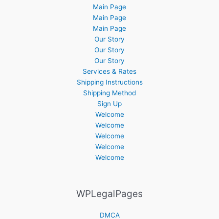
Main Page
Main Page
Main Page
Our Story
Our Story
Our Story
Services & Rates
Shipping Instructions
Shipping Method
Sign Up
Welcome
Welcome
Welcome
Welcome
Welcome
WPLegalPages
DMCA