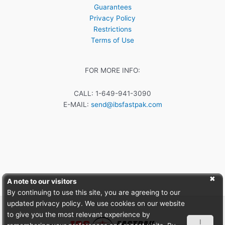
Guarantees
Privacy Policy
Restrictions
Terms of Use
FOR MORE INFO:
CALL: 1-649-941-3090
E-MAIL:
send@ibsfastpak.com
A note to our visitors
By continuing to use this site, you are agreeing to our
updated privacy policy. We use cookies on our website
to give you the most relevant experience by
I