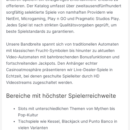
offerieren. Der Katalog umfasst über zweitausendfünfhundert
sorgfältig selektierte Spiele von namhaften Providern wie
NetEnt, Microgaming, Play n GO und Pragmatic Studios Play.
Jedes Spiel ist nach strikten Qualitätsvorgaben geprüft, um
beste Spielstandards zu garantieren.
Unsere Bandbreite spannt sich von traditionellen Automaten
mit klassischen Frucht-Symbolen bis hinunter zu aktuellen
Video-Automaten mit bahnbrechenden Bonusfunktionen und
fortschreitenden Jackpots. Den Anhänger echter
Casinoatmosphäre präsentieren wir Live-Dealer-Spiele in
Echtzeit, bei denen geschulte Spielleiter durch HD
Videostreams zugeschaltet werden.
Bereiche mit höchster Spielerreichweite
Slots mit unterschiedlichen Themen von Mythen bis
Pop-Kultur
Tischspiele wie Kessel, Blackjack und Punto Banco in
vielen Varianten