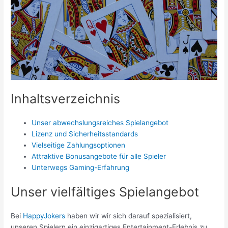
Inhaltsverzeichnis
Unser abwechslungsreiches Spielangebot
Lizenz und Sicherheitsstandards
Vielseitige Zahlungsoptionen
Attraktive Bonusangebote für alle Spieler
Unterwegs Gaming-Erfahrung
Unser vielfältiges Spielangebot
Bei
HappyJokers
haben wir wir sich darauf spezialisiert,
unseren Spielern ein einzigartiges Entertainment-Erlebnis zu