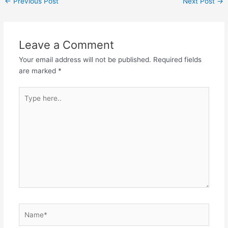
←
Previous Post
Next Post
→
Leave a Comment
Your email address will not be published.
Required fields
are marked
*
Type
here..
Name*