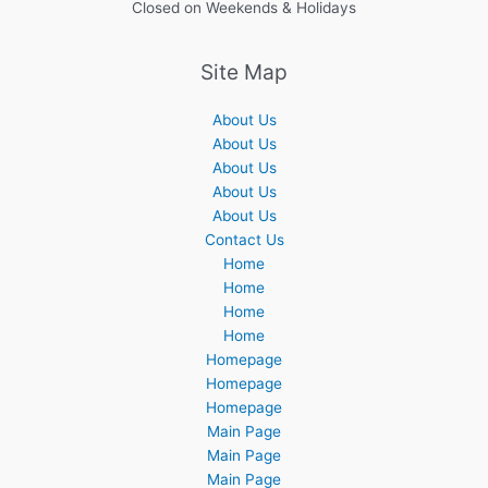
Closed on Weekends & Holidays
Site Map
About Us
About Us
About Us
About Us
About Us
Contact Us
Home
Home
Home
Home
Homepage
Homepage
Homepage
Main Page
Main Page
Main Page