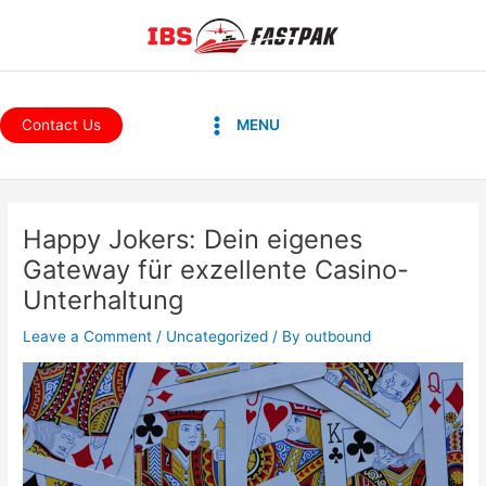
Skip
to
content
Main
Contact Us
MENU
Menu
Post
navigation
Happy Jokers: Dein eigenes
Gateway für exzellente Casino-
Unterhaltung
Leave a Comment
/
Uncategorized
/ By
outbound