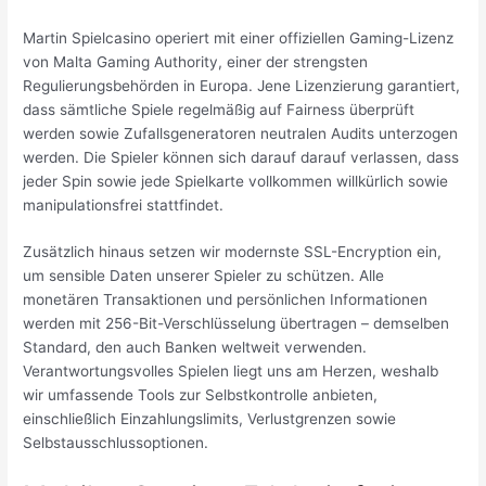
Martin Spielcasino operiert mit einer offiziellen Gaming-Lizenz
von Malta Gaming Authority, einer der strengsten
Regulierungsbehörden in Europa. Jene Lizenzierung garantiert,
dass sämtliche Spiele regelmäßig auf Fairness überprüft
werden sowie Zufallsgeneratoren neutralen Audits unterzogen
werden. Die Spieler können sich darauf darauf verlassen, dass
jeder Spin sowie jede Spielkarte vollkommen willkürlich sowie
manipulationsfrei stattfindet.
Zusätzlich hinaus setzen wir modernste SSL-Encryption ein,
um sensible Daten unserer Spieler zu schützen. Alle
monetären Transaktionen und persönlichen Informationen
werden mit 256-Bit-Verschlüsselung übertragen – demselben
Standard, den auch Banken weltweit verwenden.
Verantwortungsvolles Spielen liegt uns am Herzen, weshalb
wir umfassende Tools zur Selbstkontrolle anbieten,
einschließlich Einzahlungslimits, Verlustgrenzen sowie
Selbstausschlussoptionen.