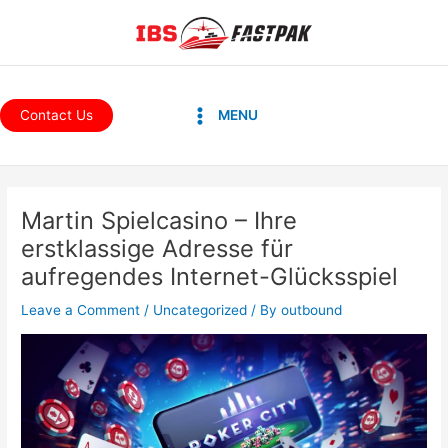
Skip
to
content
Main
Contact Us
MENU
Menu
Post
navigation
Martin Spielcasino – Ihre
erstklassige Adresse für
aufregendes Internet-Glücksspiel
Leave a Comment
/
Uncategorized
/ By
outbound