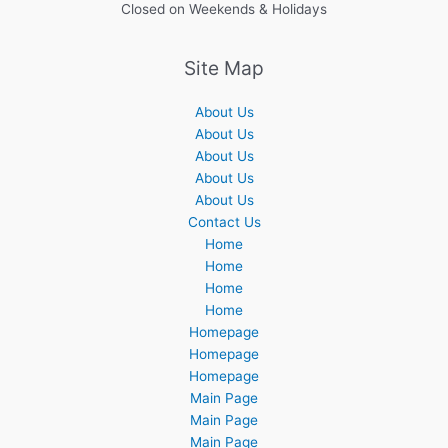
Closed on Weekends & Holidays
Site Map
About Us
About Us
About Us
About Us
About Us
Contact Us
Home
Home
Home
Home
Homepage
Homepage
Homepage
Main Page
Main Page
Main Page