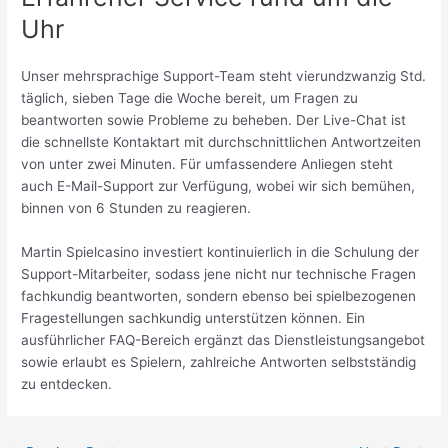
Uhr
Unser mehrsprachige Support-Team steht vierundzwanzig Std.
täglich, sieben Tage die Woche bereit, um Fragen zu
beantworten sowie Probleme zu beheben. Der Live-Chat ist
die schnellste Kontaktart mit durchschnittlichen Antwortzeiten
von unter zwei Minuten. Für umfassendere Anliegen steht
auch E-Mail-Support zur Verfügung, wobei wir sich bemühen,
binnen von 6 Stunden zu reagieren.
Martin Spielcasino investiert kontinuierlich in die Schulung der
Support-Mitarbeiter, sodass jene nicht nur technische Fragen
fachkundig beantworten, sondern ebenso bei spielbezogenen
Fragestellungen sachkundig unterstützen können. Ein
ausführlicher FAQ-Bereich ergänzt das Dienstleistungsangebot
sowie erlaubt es Spielern, zahlreiche Antworten selbstständig
zu entdecken.