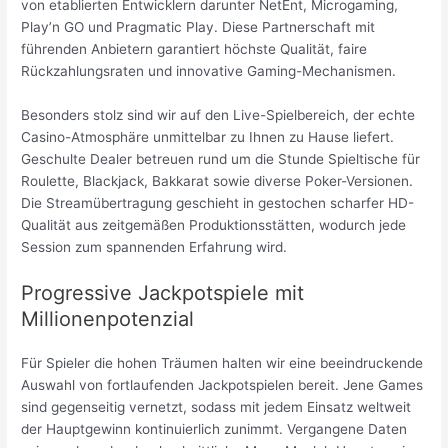
von etablierten Entwicklern darunter NetEnt, Microgaming,
Play’n GO und Pragmatic Play. Diese Partnerschaft mit
führenden Anbietern garantiert höchste Qualität, faire
Rückzahlungsraten und innovative Gaming-Mechanismen.
Besonders stolz sind wir auf den Live-Spielbereich, der echte
Casino-Atmosphäre unmittelbar zu Ihnen zu Hause liefert.
Geschulte Dealer betreuen rund um die Stunde Spieltische für
Roulette, Blackjack, Bakkarat sowie diverse Poker-Versionen.
Die Streamübertragung geschieht in gestochen scharfer HD-
Qualität aus zeitgemäßen Produktionsstätten, wodurch jede
Session zum spannenden Erfahrung wird.
Progressive Jackpotspiele mit
Millionenpotenzial
Für Spieler die hohen Träumen halten wir eine beeindruckende
Auswahl von fortlaufenden Jackpotspielen bereit. Jene Games
sind gegenseitig vernetzt, sodass mit jedem Einsatz weltweit
der Hauptgewinn kontinuierlich zunimmt. Vergangene Daten