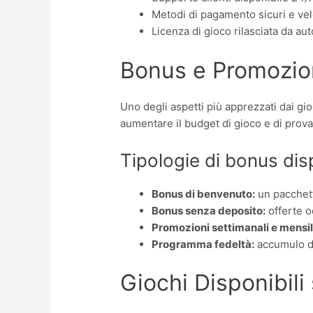
Metodi di pagamento sicuri e veloc
Licenza di gioco rilasciata da au
Bonus e Promozion
Uno degli aspetti più apprezzati dai gi
aumentare il budget di gioco e di provar
Tipologie di bonus disp
Bonus di benvenuto:
un pacchetto
Bonus senza deposito:
offerte o
Promozioni settimanali e mensil
Programma fedeltà:
accumulo di
Giochi Disponibil