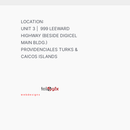
LOCATION:
UNIT 3 | 999 LEEWARD
HIGHWAY (BESIDE DIGICEL
MAIN BLDG.)
PROVIDENCIALES TURKS &
CAICOS ISLANDS
w e b d e s i g n s