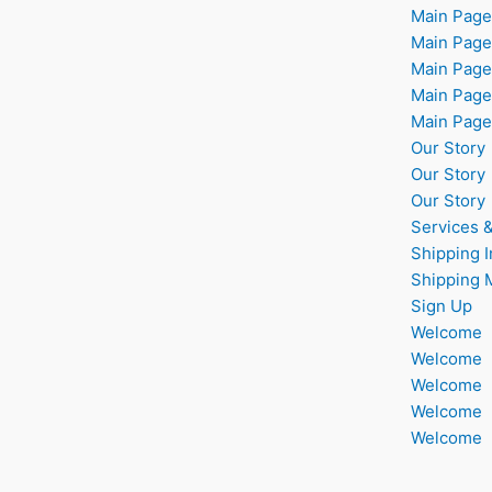
Main Page
Main Page
Main Page
Main Page
Main Page
Our Story
Our Story
Our Story
Services 
Shipping I
Shipping 
Sign Up
Welcome
Welcome
Welcome
Welcome
Welcome