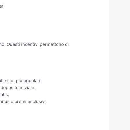
ari
ino. Questi incentivi permettono di
lle slot più popolari.
deposito iniziale.
atis.
nus o premi esclusivi.