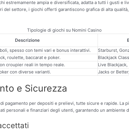
i estremamente ampia e diversificata, adatta a tutti i gusti e liv
i del settore, i giochi offerti garantiscono grafica di alta quali
Tipologie di giochi su Nomini Casino
Descrizione
boli, spesso con temi vari e bonus interattivi.
Starburst, Gon
ck, roulette, baccarat e poker.
Blackjack Clas
on croupier reali in tempo reale.
Live Blackjack,
poker con diverse varianti.
Jacks or Bette
nto e Sicurezza
 pagamento per depositi e prelievi, tutte sicure e rapide. La pi
ati personali e finanziari degli utenti, garantendo un ambiente d
ccettati