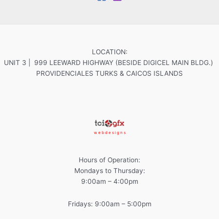
LOCATION:
UNIT 3 | 999 LEEWARD HIGHWAY (BESIDE DIGICEL MAIN BLDG.)
PROVIDENCIALES TURKS & CAICOS ISLANDS
w e b d e s i g n s
Hours of Operation:
Mondays to Thursday:
9:00am – 4:00pm
Fridays: 9:00am – 5:00pm