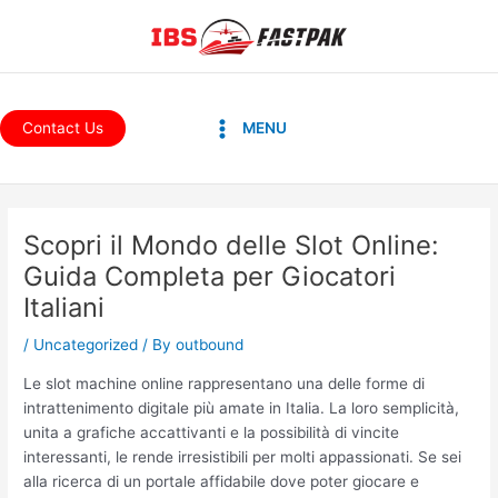
Skip
to
content
Main
Contact Us
MENU
Menu
Post
navigation
Scopri il Mondo delle Slot Online:
Guida Completa per Giocatori
Italiani
/
Uncategorized
/ By
outbound
Le slot machine online rappresentano una delle forme di
intrattenimento digitale più amate in Italia. La loro semplicità,
unita a grafiche accattivanti e la possibilità di vincite
interessanti, le rende irresistibili per molti appassionati. Se sei
alla ricerca di un portale affidabile dove poter giocare e