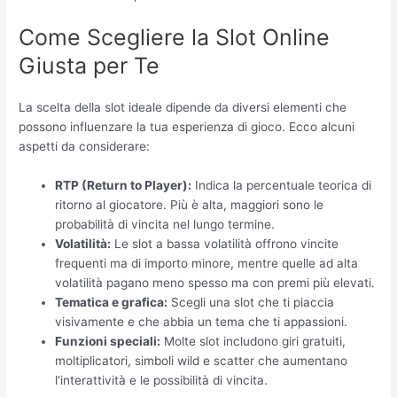
Come Scegliere la Slot Online
Giusta per Te
La scelta della slot ideale dipende da diversi elementi che
possono influenzare la tua esperienza di gioco. Ecco alcuni
aspetti da considerare:
RTP (Return to Player):
Indica la percentuale teorica di
ritorno al giocatore. Più è alta, maggiori sono le
probabilità di vincita nel lungo termine.
Volatilità:
Le slot a bassa volatilità offrono vincite
frequenti ma di importo minore, mentre quelle ad alta
volatilità pagano meno spesso ma con premi più elevati.
Tematica e grafica:
Scegli una slot che ti piaccia
visivamente e che abbia un tema che ti appassioni.
Funzioni speciali:
Molte slot includono giri gratuiti,
moltiplicatori, simboli wild e scatter che aumentano
l’interattività e le possibilità di vincita.