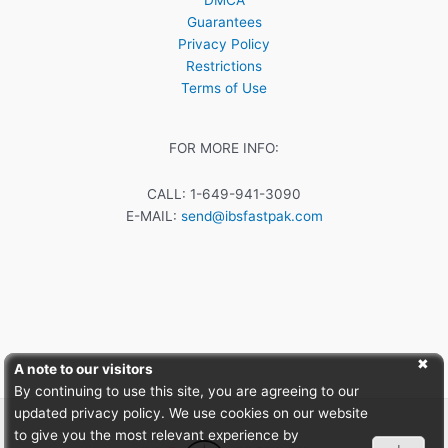
Guarantees
Privacy Policy
Restrictions
Terms of Use
FOR MORE INFO:
CALL: 1-649-941-3090
E-MAIL:
send@ibsfastpak.com
A note to our visitors
By continuing to use this site, you are agreeing to our
updated privacy policy. We use cookies on our website
to give you the most relevant experience by