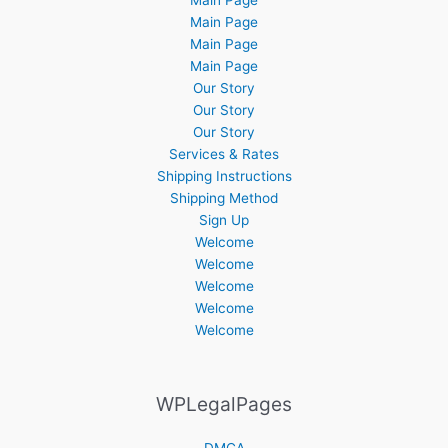
Main Page
Main Page
Main Page
Main Page
Our Story
Our Story
Our Story
Services & Rates
Shipping Instructions
Shipping Method
Sign Up
Welcome
Welcome
Welcome
Welcome
Welcome
WPLegalPages
DMCA