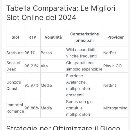
Tabella Comparativa: Le Migliori
Slot Online del 2024
Caratteristiche
Slot
RTP
Volatilità
Provider
principali
Wild espandibili,
Starburst
96.1%
Bassa
NetEnt
vincite frequenti
Book of
Giri gratuiti con
96.21%
Alta
Play’n GO
Dead
simbolo espandibile
Funzione
Gonzo’s
Avalanche,
95.97%
Media
NetEnt
Quest
moltiplicatori
crescenti
Bonus con giri
Immortal
96.86%
Media
gratuiti e
Microgaming
Romance
moltiplicatori
Strategie per Ottimizzare il Gioco