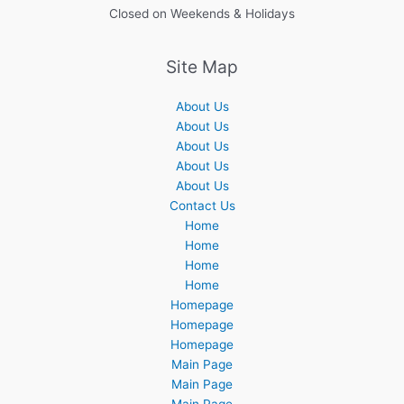
Closed on Weekends & Holidays
Site Map
About Us
About Us
About Us
About Us
About Us
Contact Us
Home
Home
Home
Home
Homepage
Homepage
Homepage
Main Page
Main Page