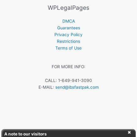
WPLegalPages
DMCA
Guarantees
Privacy Policy
Restrictions
Terms of Use
FOR MORE INFO:
CALL: 1-649-941-3090
E-MAIL:
send@ibsfastpak.com
A note to our visitors