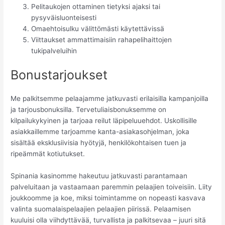
Pelitaukojen ottaminen tietyksi ajaksi tai
pysyväisluonteisesti
Omaehtoisulku välittömästi käytettävissä
Viittaukset ammattimaisiin rahapelihaittojen
tukipalveluihin
Bonustarjoukset
Me palkitsemme pelaajamme jatkuvasti erilaisilla kampanjoilla
ja tarjousbonuksilla. Tervetuliaisbonuksemme on
kilpailukykyinen ja tarjoaa reilut läpipeluuehdot. Uskollisille
asiakkaillemme tarjoamme kanta-asiakasohjelman, joka
sisältää eksklusiivisia hyötyjä, henkilökohtaisen tuen ja
ripeämmät kotiutukset.
Spinania kasinomme hakeutuu jatkuvasti parantamaan
palveluitaan ja vastaamaan paremmin pelaajien toiveisiin. Liity
joukkoomme ja koe, miksi toimintamme on nopeasti kasvava
valinta suomalaispelaajien pelaajien piirissä. Pelaamisen
kuuluisi olla viihdyttävää, turvallista ja palkitsevaa – juuri sitä