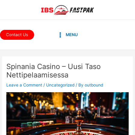
Skip
to
content
Main
Contact Us
MENU
Menu
Post
navigation
Spinania Casino – Uusi Taso
Nettipelaamisessa
Leave a Comment
/
Uncategorized
/ By
outbound