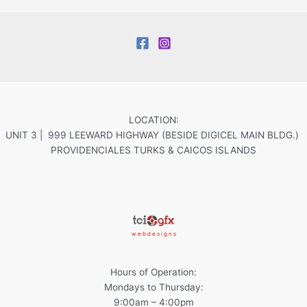
LOCATION:
UNIT 3 | 999 LEEWARD HIGHWAY (BESIDE DIGICEL MAIN BLDG.)
PROVIDENCIALES TURKS & CAICOS ISLANDS
w e b d e s i g n s
Hours of Operation:
Mondays to Thursday:
9:00am – 4:00pm