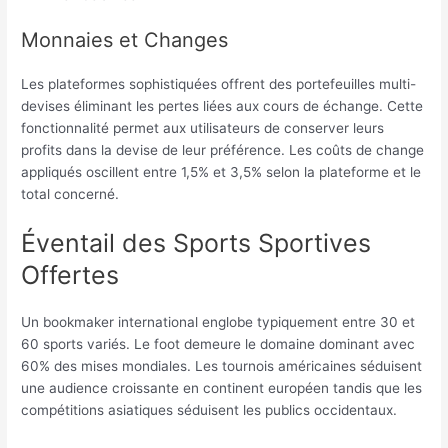
Monnaies et Changes
Les plateformes sophistiquées offrent des portefeuilles multi-
devises éliminant les pertes liées aux cours de échange. Cette
fonctionnalité permet aux utilisateurs de conserver leurs
profits dans la devise de leur préférence. Les coûts de change
appliqués oscillent entre 1,5% et 3,5% selon la plateforme et le
total concerné.
Éventail des Sports Sportives
Offertes
Un bookmaker international englobe typiquement entre 30 et
60 sports variés. Le foot demeure le domaine dominant avec
60% des mises mondiales. Les tournois américaines séduisent
une audience croissante en continent européen tandis que les
compétitions asiatiques séduisent les publics occidentaux.