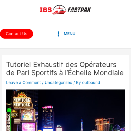
Skip
to
content
Main
Contact Us
MENU
Menu
Post
navigation
Tutoriel Exhaustif des Opérateurs
de Pari Sportifs à l’Échelle Mondiale
Leave a Comment
/
Uncategorized
/ By
outbound