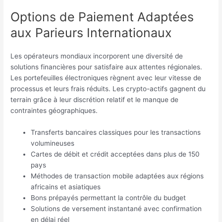
Options de Paiement Adaptées
aux Parieurs Internationaux
Les opérateurs mondiaux incorporent une diversité de
solutions financières pour satisfaire aux attentes régionales.
Les portefeuilles électroniques règnent avec leur vitesse de
processus et leurs frais réduits. Les crypto-actifs gagnent du
terrain grâce à leur discrétion relatif et le manque de
contraintes géographiques.
Transferts bancaires classiques pour les transactions
volumineuses
Cartes de débit et crédit acceptées dans plus de 150
pays
Méthodes de transaction mobile adaptées aux régions
africains et asiatiques
Bons prépayés permettant la contrôle du budget
Solutions de versement instantané avec confirmation
en délai réel