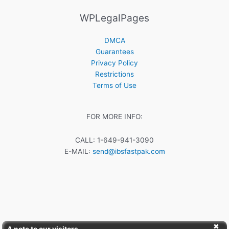
WPLegalPages
DMCA
Guarantees
Privacy Policy
Restrictions
Terms of Use
FOR MORE INFO:
CALL: 1-649-941-3090
E-MAIL:
send@ibsfastpak.com
A note to our visitors