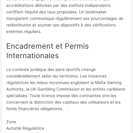
accréditations délivrées par des instituts indépendants
certifient l’équité des taux proposées. Un bookmaker
transparent communique régulièrement ses pourcentages de
redistribution et soumet ses dispositifs à des vérifications
externes réguliers.
Encadrement et Permis
Internationales
Le contexte juridique des paris sportifs change
considérablement selon les territoires. Les instances
régulatrices les mieux reconnues englobent la Malta Gaming
Authority, la UK Gambling Commission et les entités caribéens
spécialisés. Toute licence impose des contraintes strictes
concernant la distinction des capitaux des utilisateurs et les
fonds financières obligatoires.
Zone
Autorité Régulatrice