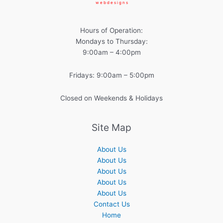
w e b d e s i g n s
Hours of Operation:
Mondays to Thursday:
9:00am – 4:00pm
Fridays: 9:00am – 5:00pm
Closed on Weekends & Holidays
Site Map
About Us
About Us
About Us
About Us
About Us
Contact Us
Home