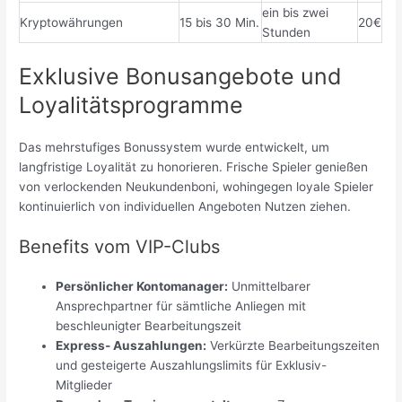
ein bis zwei
Kryptowährungen
15 bis 30 Min.
20€
Stunden
Exklusive Bonusangebote und
Loyalitätsprogramme
Das mehrstufiges Bonussystem wurde entwickelt, um
langfristige Loyalität zu honorieren. Frische Spieler genießen
von verlockenden Neukundenboni, wohingegen loyale Spieler
kontinuierlich von individuellen Angeboten Nutzen ziehen.
Benefits vom VIP-Clubs
Persönlicher Kontomanager:
Unmittelbarer
Ansprechpartner für sämtliche Anliegen mit
beschleunigter Bearbeitungszeit
Express- Auszahlungen:
Verkürzte Bearbeitungszeiten
und gesteigerte Auszahlungslimits für Exklusiv-
Mitglieder