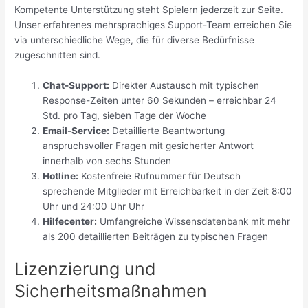
Kompetente Unterstützung steht Spielern jederzeit zur Seite.
Unser erfahrenes mehrsprachiges Support-Team erreichen Sie
via unterschiedliche Wege, die für diverse Bedürfnisse
zugeschnitten sind.
Chat-Support:
Direkter Austausch mit typischen
Response-Zeiten unter 60 Sekunden – erreichbar 24
Std. pro Tag, sieben Tage der Woche
Email-Service:
Detaillierte Beantwortung
anspruchsvoller Fragen mit gesicherter Antwort
innerhalb von sechs Stunden
Hotline:
Kostenfreie Rufnummer für Deutsch
sprechende Mitglieder mit Erreichbarkeit in der Zeit 8:00
Uhr und 24:00 Uhr Uhr
Hilfecenter:
Umfangreiche Wissensdatenbank mit mehr
als 200 detaillierten Beiträgen zu typischen Fragen
Lizenzierung und
Sicherheitsmaßnahmen