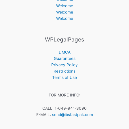
Welcome
Welcome
Welcome
WPLegalPages
DMCA
Guarantees
Privacy Policy
Restrictions
Terms of Use
FOR MORE INFO:
CALL: 1-649-941-3090
E-MAIL:
send@ibsfastpak.com