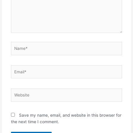
Name*
Email*
Website
Save my name, email, and website in this browser for
the next time I comment.