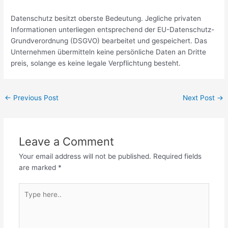
Datenschutz besitzt oberste Bedeutung. Jegliche privaten
Informationen unterliegen entsprechend der EU-Datenschutz-
Grundverordnung (DSGVO) bearbeitet und gespeichert. Das
Unternehmen übermitteln keine persönliche Daten an Dritte
preis, solange es keine legale Verpflichtung besteht.
←
Previous Post
Next Post
→
Leave a Comment
Your email address will not be published.
Required fields
are marked
*
Type
here..