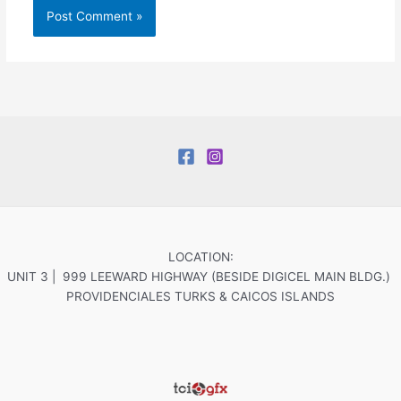
LOCATION:
UNIT 3 | 999 LEEWARD HIGHWAY (BESIDE DIGICEL MAIN BLDG.)
PROVIDENCIALES TURKS & CAICOS ISLANDS