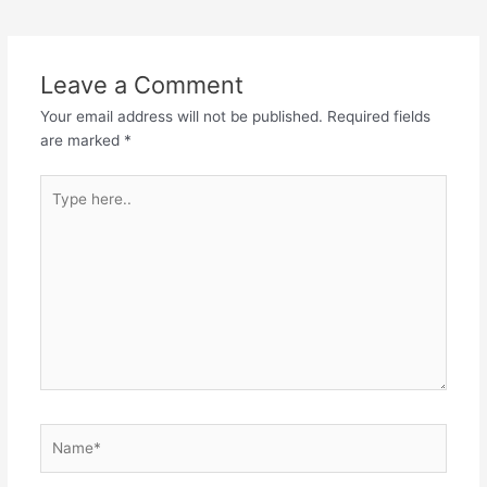
Leave a Comment
Your email address will not be published.
Required fields
are marked
*
Type
here..
Name*