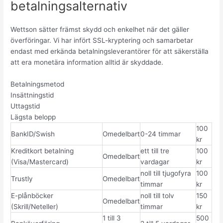
betalningsalternativ
Wettson sätter främst skydd och enkelhet när det gäller
överföringar. Vi har infört SSL-kryptering och samarbetar
endast med erkända betalningsleverantörer för att säkerställa
att era monetära information alltid är skyddade.
Betalningsmetod
Insättningstid
Uttagstid
Lägsta belopp
100
BankID/Swish
Omedelbart
0-24 timmar
kr
Kreditkort betalning
ett till tre
100
Omedelbart
(Visa/Mastercard)
vardagar
kr
noll till tjugofyra
100
Trustly
Omedelbart
timmar
kr
E-plånböcker
noll till tolv
150
Omedelbart
(Skrill/Neteller)
timmar
kr
1 till 3
500