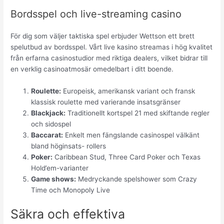
Bordsspel och live-streaming casino
För dig som väljer taktiska spel erbjuder Wettson ett brett
spelutbud av bordsspel. Vårt live kasino streamas i hög kvalitet
från erfarna casinostudior med riktiga dealers, vilket bidrar till
en verklig casinoatmosär omedelbart i ditt boende.
Roulette:
Europeisk, amerikansk variant och fransk
klassisk roulette med varierande insatsgränser
Blackjack:
Traditionellt kortspel 21 med skiftande regler
och sidospel
Baccarat:
Enkelt men fängslande casinospel välkänt
bland höginsats- rollers
Poker:
Caribbean Stud, Three Card Poker och Texas
Hold’em-varianter
Game shows:
Medryckande spelshower som Crazy
Time och Monopoly Live
Säkra och effektiva