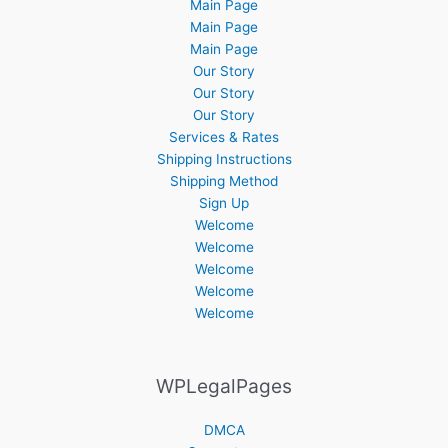
Main Page
Main Page
Main Page
Our Story
Our Story
Our Story
Services & Rates
Shipping Instructions
Shipping Method
Sign Up
Welcome
Welcome
Welcome
Welcome
Welcome
WPLegalPages
DMCA