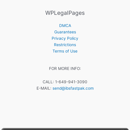
WPLegalPages
DMCA
Guarantees
Privacy Policy
Restrictions
Terms of Use
FOR MORE INFO:
CALL: 1-649-941-3090
E-MAIL:
send@ibsfastpak.com