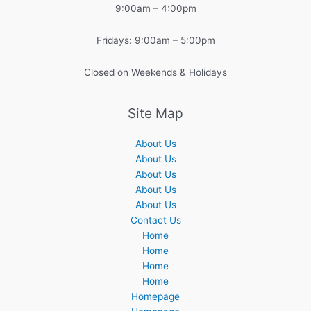
9:00am – 4:00pm
Fridays: 9:00am – 5:00pm
Closed on Weekends & Holidays
Site Map
About Us
About Us
About Us
About Us
About Us
Contact Us
Home
Home
Home
Home
Homepage