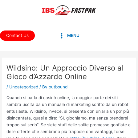
Skip
to
content
Main
Contact Us
MENU
Menu
Post
navigation
Wildsino: Un Approccio Diverso al
Gioco d’Azzardo Online
/
Uncategorized
/ By
outbound
Quando si parla di casinò online, la maggior parte dei siti
sembra uscita da un manuale di marketing scritto da un robot
entusiasta. Wildsino, invece, si presenta con un’aria un po’ più
disincantata, quasi a dire: “Sì, giochiamo, ma senza prendersi
troppo sul serio”. Se siete stufi delle solite promesse gonfiate e
delle offerte che sembrano più trappole che vantaggi, forse