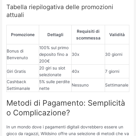
Tabella riepilogativa delle promozioni
attuali
Requisiti di
Promozione
Dettagli
Validità
scommessa
100% sul primo
Bonus di
deposito fino a
30x
30 giorni
Benvenuto
200€
20 giri su slot
Giri Gratis
40x
7 giorni
selezionate
Cashback
5% sulle perdite
Nessuno
Settimanale
Settimanale
nette
Metodi di Pagamento: Semplicità
o Complicazione?
In un mondo dove i pagamenti digitali dovrebbero essere un
gioco da ragazzi, Wildsino offre una selezione di metodi che va