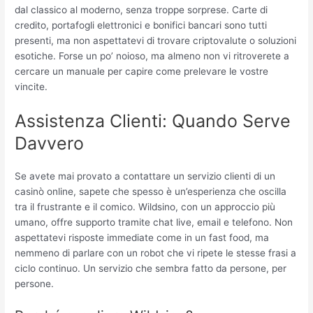
dal classico al moderno, senza troppe sorprese. Carte di
credito, portafogli elettronici e bonifici bancari sono tutti
presenti, ma non aspettatevi di trovare criptovalute o soluzioni
esotiche. Forse un po’ noioso, ma almeno non vi ritroverete a
cercare un manuale per capire come prelevare le vostre
vincite.
Assistenza Clienti: Quando Serve
Davvero
Se avete mai provato a contattare un servizio clienti di un
casinò online, sapete che spesso è un’esperienza che oscilla
tra il frustrante e il comico. Wildsino, con un approccio più
umano, offre supporto tramite chat live, email e telefono. Non
aspettatevi risposte immediate come in un fast food, ma
nemmeno di parlare con un robot che vi ripete le stesse frasi a
ciclo continuo. Un servizio che sembra fatto da persone, per
persone.