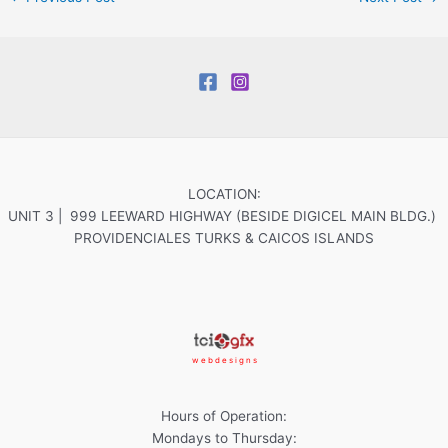
LOCATION:
UNIT 3 | 999 LEEWARD HIGHWAY (BESIDE DIGICEL MAIN BLDG.)
PROVIDENCIALES TURKS & CAICOS ISLANDS
w e b d e s i g n s
Hours of Operation:
Mondays to Thursday: