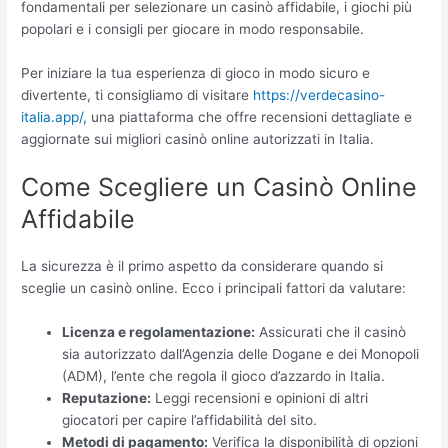
fondamentali per selezionare un casinò affidabile, i giochi più
popolari e i consigli per giocare in modo responsabile.
Per iniziare la tua esperienza di gioco in modo sicuro e
divertente, ti consigliamo di visitare
https://verdecasino-
italia.app/
, una piattaforma che offre recensioni dettagliate e
aggiornate sui migliori casinò online autorizzati in Italia.
Come Scegliere un Casinò Online
Affidabile
La sicurezza è il primo aspetto da considerare quando si
sceglie un casinò online. Ecco i principali fattori da valutare:
Licenza e regolamentazione:
Assicurati che il casinò
sia autorizzato dall’Agenzia delle Dogane e dei Monopoli
(ADM), l’ente che regola il gioco d’azzardo in Italia.
Reputazione:
Leggi recensioni e opinioni di altri
giocatori per capire l’affidabilità del sito.
Metodi di pagamento:
Verifica la disponibilità di opzioni