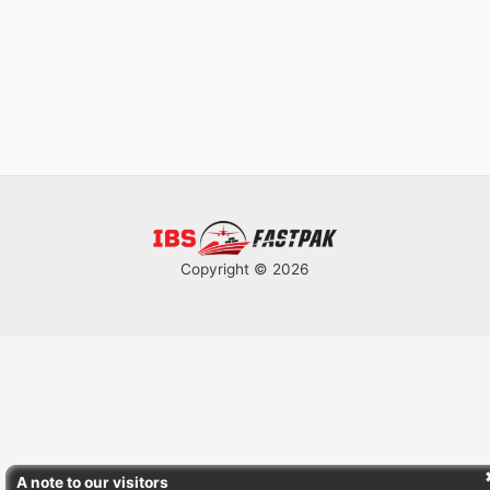
Copyright © 2026
A note to our visitors