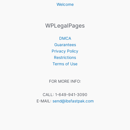
Welcome
WPLegalPages
DMCA
Guarantees
Privacy Policy
Restrictions
Terms of Use
FOR MORE INFO:
CALL: 1-649-941-3090
E-MAIL:
send@ibsfastpak.com