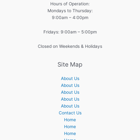
Hours of Operation:
Mondays to Thursday:
9:00am – 4:00pm
Fridays: 9:00am – 5:00pm
Closed on Weekends & Holidays
Site Map
About Us
About Us
About Us
About Us
About Us
Contact Us
Home
Home
Home