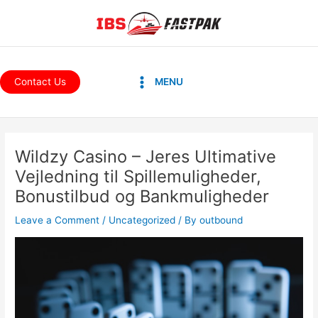
Skip
to
content
Main
Contact Us
MENU
Menu
Post
navigation
Wildzy Casino – Jeres Ultimative
Vejledning til Spillemuligheder,
Bonustilbud og Bankmuligheder
Leave a Comment
/
Uncategorized
/ By
outbound