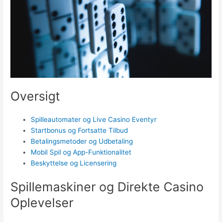
Oversigt
Spilleautomater og Live Casino Eventyr
Startbonus og Fortsatte Tilbud
Betalingsmetoder og Udbetaling
Mobil Spil og App-Funktionalitet
Beskyttelse og Licensering
Spillemaskiner og Direkte Casino
Oplevelser