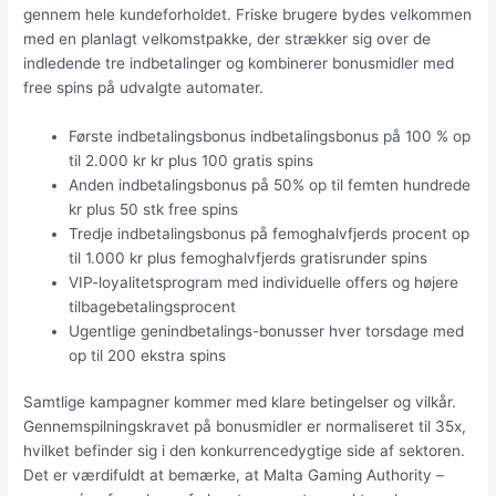
gennem hele kundeforholdet. Friske brugere bydes velkommen
med en planlagt velkomstpakke, der strækker sig over de
indledende tre indbetalinger og kombinerer bonusmidler med
free spins på udvalgte automater.
Første indbetalingsbonus indbetalingsbonus på 100 % op
til 2.000 kr kr plus 100 gratis spins
Anden indbetalingsbonus på 50% op til femten hundrede
kr plus 50 stk free spins
Tredje indbetalingsbonus på femoghalvfjerds procent op
til 1.000 kr plus femoghalvfjerds gratisrunder spins
VIP-loyalitetsprogram med individuelle offers og højere
tilbagebetalingsprocent
Ugentlige genindbetalings-bonusser hver torsdage med
op til 200 ekstra spins
Samtlige kampagner kommer med klare betingelser og vilkår.
Gennemspilningskravet på bonusmidler er normaliseret til 35x,
hvilket befinder sig i den konkurrencedygtige side af sektoren.
Det er værdifuldt at bemærke, at Malta Gaming Authority –