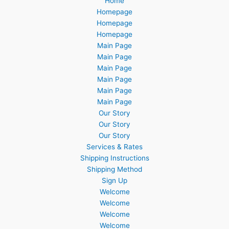
Home
Homepage
Homepage
Homepage
Main Page
Main Page
Main Page
Main Page
Main Page
Main Page
Our Story
Our Story
Our Story
Services & Rates
Shipping Instructions
Shipping Method
Sign Up
Welcome
Welcome
Welcome
Welcome