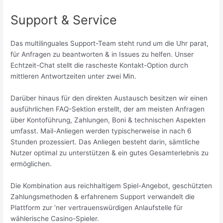
Support & Service
Das multilinguales Support-Team steht rund um die Uhr parat,
für Anfragen zu beantworten & in Issues zu helfen. Unser
Echtzeit-Chat stellt die rascheste Kontakt-Option durch
mittleren Antwortzeiten unter zwei Min.
Darüber hinaus für den direkten Austausch besitzen wir einen
ausführlichen FAQ-Sektion erstellt, der am meisten Anfragen
über Kontoführung, Zahlungen, Boni & technischen Aspekten
umfasst. Mail-Anliegen werden typischerweise in nach 6
Stunden prozessiert. Das Anliegen besteht darin, sämtliche
Nutzer optimal zu unterstützen & ein gutes Gesamterlebnis zu
ermöglichen.
Die Kombination aus reichhaltigem Spiel-Angebot, geschützten
Zahlungsmethoden & erfahrenem Support verwandelt die
Plattform zur ‘ner vertrauenswürdigen Anlaufstelle für
wählerische Casino-Spieler.