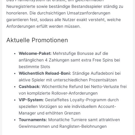
Neuregistrierte sowie beständige Bestandsspieler ständig zu
honorieren. Die durchsichtigen Umsatzanforderungen
garantieren fest, sodass alle Nutzer exakt versteht, welche
Anforderungen erfüllt werden müssen.
Aktuelle Promotionen
Welcome-Paket:
Mehrstufige Bonusse auf die
anfänglichen 4 Zahlungen samt extra Free Spins bei
bestimmte Slots
Wöchentlich Reload-Boni:
Ständige Aufladeboni bei
aktive Spieler mit unterschiedlichen Prozentsätzen
Cashback:
Wöchentliche Refund bei Netto-Verluste frei
von komplizierte Rollover-Anforderungen
VIP-System:
Gestaffeltes Loyalty-Programm durch
speziellen Vorzügen so wie individuellem Account-
Manager und erhöhten Grenzen
Tournaments:
Monatliche Turniere samt attraktiven
Gewinnsummen und Ranglisten-Belohnungen