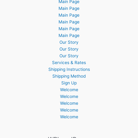
Main Page
Main Page
Main Page
Main Page
Main Page
Main Page
Our Story
Our Story
Our Story
Services & Rates
Shipping Instructions
Shipping Method
Sign Up
Welcome
Welcome
Welcome
Welcome
Welcome