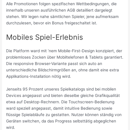
Alle Promotionen folgen spezifischen Wettbedingungen, die
innerhalb unseren ausführlichen AGB detailliert dargelegt
stehen. Wir legen nahe sämtlichen Spieler, jene aufmerksam
durchzulesen, bevor ein Bonus freigeschaltet ist.
Mobiles Spiel-Erlebnis
Die Platform ward mit ‘nem Mobile-First-Design konzipiert, der
problemloses Zocken über Mobiltelefonen & Tablets garantiert.
Die responsive Browser-Variante passt sich auto an
unterschiedliche Bildschirmgrößen an, ohne damit eine extra
Applikations-Installation nötig wird.
Jenseits 95 Prozent unseres Spielkatalogs sind bei mobilen
Devices angepasst und bieten dieselbe gleiche Grafikqualität
etwa auf Desktop-Rechnern. Die Touchscreen-Bedienung
ward speziell angepasst, damit intuitive Bedienung sowie
flüssige Spielabläufe zu gestatten. Nutzer können ständig von
Geräten switchen, da das Progress selbsttätig abgeglichen
wird.