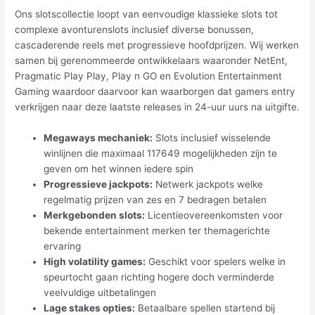
Ons slotscollectie loopt van eenvoudige klassieke slots tot
complexe avonturenslots inclusief diverse bonussen,
cascaderende reels met progressieve hoofdprijzen. Wij werken
samen bij gerenommeerde ontwikkelaars waaronder NetEnt,
Pragmatic Play Play, Play n GO en Evolution Entertainment
Gaming waardoor daarvoor kan waarborgen dat gamers entry
verkrijgen naar deze laatste releases in 24-uur uurs na uitgifte.
Megaways mechaniek:
Slots inclusief wisselende
winlijnen die maximaal 117649 mogelijkheden zijn te
geven om het winnen iedere spin
Progressieve jackpots:
Netwerk jackpots welke
regelmatig prijzen van zes en 7 bedragen betalen
Merkgebonden slots:
Licentieovereenkomsten voor
bekende entertainment merken ter themagerichte
ervaring
High volatility games:
Geschikt voor spelers welke in
speurtocht gaan richting hogere doch verminderde
veelvuldige uitbetalingen
Lage stakes opties:
Betaalbare spellen startend bij