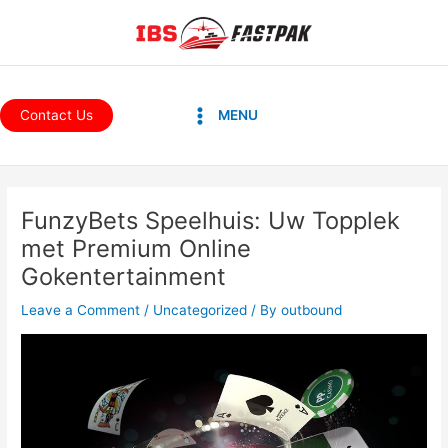
Skip
to
content
Main
Contact Us
MENU
Menu
Post
navigation
FunzyBets Speelhuis: Uw Topplek
met Premium Online
Gokentertainment
Leave a Comment
/
Uncategorized
/ By
outbound