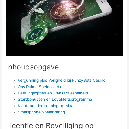
Inhoudsopgave
Vergunning plus Veiligheid bij FunzyBets Casino
Ons Ruime Spelcollectie
Betalingsopties en Transactiesnelheid
Startbonussen en Loyaliteitsprogramma
Klantenondersteuning op Maat
Smartphone Spelervaring
Licentie en Beveiliging op