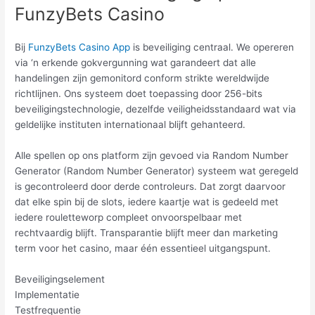
FunzyBets Casino
Bij
FunzyBets Casino App
is beveiliging centraal. We opereren
via ‘n erkende gokvergunning wat garandeert dat alle
handelingen zijn gemonitord conform strikte wereldwijde
richtlijnen. Ons systeem doet toepassing door 256-bits
beveiligingstechnologie, dezelfde veiligheidsstandaard wat via
geldelijke instituten internationaal blijft gehanteerd.
Alle spellen op ons platform zijn gevoed via Random Number
Generator (Random Number Generator) systeem wat geregeld
is gecontroleerd door derde controleurs. Dat zorgt daarvoor
dat elke spin bij de slots, iedere kaartje wat is gedeeld met
iedere rouletteworp compleet onvoorspelbaar met
rechtvaardig blijft. Transparantie blijft meer dan marketing
term voor het casino, maar één essentieel uitgangspunt.
Beveiligingselement
Implementatie
Testfrequentie