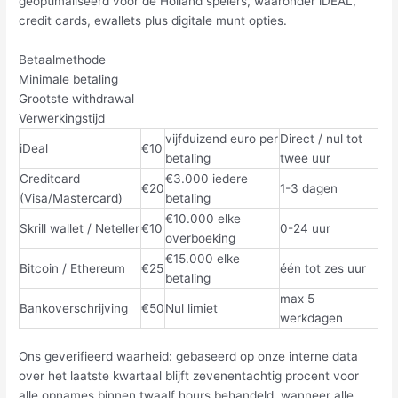
geoptimaliseerd voor de Holland spelers, waaronder iDEAL,
credit cards, ewallets plus digitale munt opties.
Betaalmethode
Minimale betaling
Grootste withdrawal
Verwerkingstijd
vijfduizend euro per
Direct / nul tot
iDeal
€10
betaling
twee uur
Creditcard
€3.000 iedere
€20
1-3 dagen
(Visa/Mastercard)
betaling
€10.000 elke
Skrill wallet / Neteller
€10
0-24 uur
overboeking
€15.000 elke
Bitcoin / Ethereum
€25
één tot zes uur
betaling
max 5
Bankoverschrijving
€50
Nul limiet
werkdagen
Ons geverifieerd waarheid: gebaseerd op onze interne data
over het laatste kwartaal blijft zevenentachtig procent voor
alle opnames binnen twaalf hours behandeld, wanneer alle