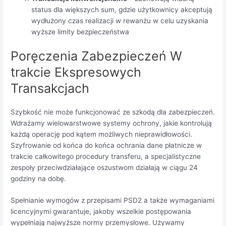
status dla większych sum, gdzie użytkownicy akceptują
wydłużony czas realizacji w rewanżu w celu uzyskania
wyższe limity bezpieczeństwa
Poręczenia Zabezpieczeń W
trakcie Ekspresowych
Transakcjach
Szybkość nie może funkcjonować ze szkodą dla zabezpieczeń.
Wdrażamy wielowarstwowe systemy ochrony, jakie kontrolują
każdą operację pod kątem możliwych nieprawidłowości.
Szyfrowanie od końca do końca ochrania dane płatnicze w
trakcie całkowitego procedury transferu, a specjalistyczne
zespoły przeciwdziałające oszustwom działają w ciągu 24
godziny na dobę.
Spełnianie wymogów z przepisami PSD2 a także wymaganiami
licencyjnymi gwarantuje, jakoby wszelkie postępowania
wypełniają najwyższe normy przemysłowe. Używamy