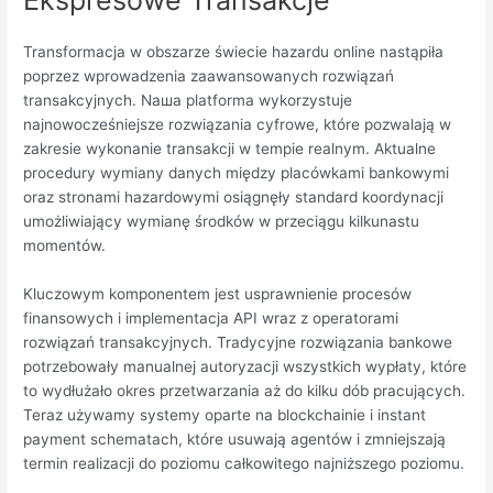
Transformacja w obszarze świecie hazardu online nastąpiła
poprzez wprowadzenia zaawansowanych rozwiązań
transakcyjnych. Naша platforma wykorzystuje
najnowocześniejsze rozwiązania cyfrowe, które pozwalają w
zakresie wykonanie transakcji w tempie realnym. Aktualne
procedury wymiany danych między placówkami bankowymi
oraz stronami hazardowymi osiągnęły standard koordynacji
umożliwiający wymianę środków w przeciągu kilkunastu
momentów.
Kluczowym komponentem jest usprawnienie procesów
finansowych i implementacja API wraz z operatorami
rozwiązań transakcyjnych. Tradycyjne rozwiązania bankowe
potrzebowały manualnej autoryzacji wszystkich wypłaty, które
to wydłużało okres przetwarzania aż do kilku dób pracujących.
Teraz używamy systemy oparte na blockchainie i instant
payment schematach, które usuwają agentów i zmniejszają
termin realizacji do poziomu całkowitego najniższego poziomu.