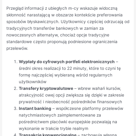
Przegląd informacji z ubiegłych m-cy wskazuje widoczną
skłonność narastającą w obszarze kontekście preferowania
sposobów błyskawicznych. Użytkownicy częściej odrzucają od
tradycyjnych transferów bankowych w zamian za
nowoczesnych alternatyw, chociaż opcje tradycyjne
standardowe często proponują podniesione ograniczenia
przelewów.
Wypłaty do cyfrowych portfeli elektronicznych
–
średni okres realizacji to 22 minuty, które to czyni tę
formę najczęściej wybieraną wśród regularnych
użytkowników
Transfery kryptowalutowe
– wbrew wahań kursów,
atrakcyjność owej opcji zwiększa się dzięki w zakresie
prywatność i nieobecność pośredników finansowych
Instant banking
– współczesne platformy przelewów
natychmiastowych zaimplementowane za
pośrednictwem placówki europejskie pozwalają na
wykonanie w trakcie trybie realnym
Transakcje konwencjonalne
– zachowują własną